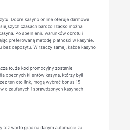
ozytu. Dobre kasyno online oferuje darmowe
zisiejszych czasach bardzo rzadko można
asyna. Po spełnieniu warunków obrotu i
jąc preferowaną metodę płatności w kasynie.
su bez depozytu. W rzeczy samej, każde kasyno
acza to, że kod promocyjny zostanie
a obecnych klientów kasyna, którzy byli
rzez ten oto link, mogą wybrać bonus 15
ów o zaufanych i sprawdzonych kasynach
y też warto grać na danym automacie za