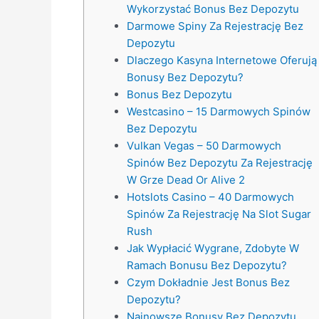
Wykorzystać Bonus Bez Depozytu
Darmowe Spiny Za Rejestrację Bez
Depozytu
Dlaczego Kasyna Internetowe Oferują
Bonusy Bez Depozytu?
Bonus Bez Depozytu
Westcasino – 15 Darmowych Spinów
Bez Depozytu
Vulkan Vegas – 50 Darmowych
Spinów Bez Depozytu Za Rejestrację
W Grze Dead Or Alive 2
Hotslots Casino – 40 Darmowych
Spinów Za Rejestrację Na Slot Sugar
Rush
Jak Wypłacić Wygrane, Zdobyte W
Ramach Bonusu Bez Depozytu?
Czym Dokładnie Jest Bonus Bez
Depozytu?
Najnowsze Bonusy Bez Depozytu