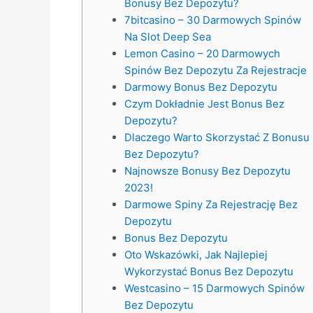
Bonusy Bez Depozytu?
7bitcasino – 30 Darmowych Spinów
Na Slot Deep Sea
Lemon Casino – 20 Darmowych
Spinów Bez Depozytu Za Rejestracje
Darmowy Bonus Bez Depozytu
Czym Dokładnie Jest Bonus Bez
Depozytu?
Dlaczego Warto Skorzystać Z Bonusu
Bez Depozytu?
Najnowsze Bonusy Bez Depozytu
2023!
Darmowe Spiny Za Rejestrację Bez
Depozytu
Bonus Bez Depozytu
Oto Wskazówki, Jak Najlepiej
Wykorzystać Bonus Bez Depozytu
Westcasino – 15 Darmowych Spinów
Bez Depozytu