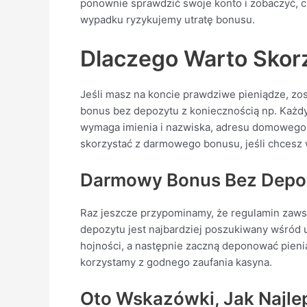
ponownie sprawdzić swoje konto i zobaczyć, c
wypadku ryzykujemy utratę bonusu.
Dlaczego Warto Skor
Jeśli masz na koncie prawdziwe pieniądze, zo
bonus bez depozytu z koniecznością np. Każdy 
wymaga imienia i nazwiska, adresu domowego, 
skorzystać z darmowego bonusu, jeśli chcesz 
Darmowy Bonus Bez Depo
Raz jeszcze przypominamy, że regulamin zawsz
depozytu jest najbardziej poszukiwany wśród u
hojności, a następnie zaczną deponować pienią
korzystamy z godnego zaufania kasyna.
Oto Wskazówki, Jak Najle