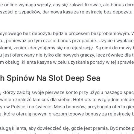
 online wymaga wpłaty, aby się zakwalifikować, ale bonus da
kszości przypadków, darmowa kasa za rejestrację bez depozytu d
kasynowego bez depozytu będzie procesem bezproblemowym. War
tu, ponieważ po tym czasie bonus przepadnie. Użycie i wypłacen
zykami, zanim zdecydujemy się na rejestrację. Są nimi darmo
 jest oferowany nie tylko dla nowych graczy, lecz również dla
 obsługi klienta kasyna w celu uzyskania porady w tej sprawie
h Spinów Na Slot Deep Sea
, którzy założą swoje pierwsze konto przy użyciu naszego spec
winien znaleźć tam coś dla siebie. HotSlots to względnie młod
yn w Polsce i na świecie. Masa bonusów, arcybogata oferta gier 
sce, które oferują nowym graczom topowe bonusy za rejestrację 
obsługą klienta, aby dowiedzieć się, gdzie jest premia. Być może