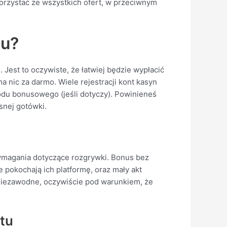
orzystać ze wszystkich ofert, w przeciwnym
tu?
est to oczywiste, że łatwiej będzie wypłacić
 nic za darmo. Wiele rejestracji kont kasyn
odu bonusowego (jeśli dotyczy). Powinieneś
snej gotówki.
wymagania dotyczące rozgrywki. Bonus bez
 pokochają ich platformę, oraz mały akt
i niezawodne, oczywiście pod warunkiem, że
tu