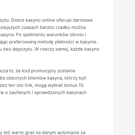
ozytu. Dobre kasyno online oferuje darmowe
zisiejszych czasach bardzo rzadko można
asyna. Po spełnieniu warunków obrotu i
jąc preferowaną metodę płatności w kasynie.
su bez depozytu. W rzeczy samej, każde kasyno
acza to, że kod promocyjny zostanie
a obecnych klientów kasyna, którzy byli
rzez ten oto link, mogą wybrać bonus 15
ów o zaufanych i sprawdzonych kasynach
y też warto grać na danym automacie za