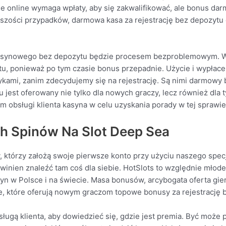
 online wymaga wpłaty, aby się zakwalifikować, ale bonus da
kszości przypadków, darmowa kasa za rejestrację bez depozytu d
kasynowego bez depozytu będzie procesem bezproblemowym. War
tu, ponieważ po tym czasie bonus przepadnie. Użycie i wypłacen
zykami, zanim zdecydujemy się na rejestrację. Są nimi darmo
 jest oferowany nie tylko dla nowych graczy, lecz również dla
 obsługi klienta kasyna w celu uzyskania porady w tej sprawie
h Spinów Na Slot Deep Sea
, którzy założą swoje pierwsze konto przy użyciu naszego spec
winien znaleźć tam coś dla siebie. HotSlots to względnie młod
yn w Polsce i na świecie. Masa bonusów, arcybogata oferta gier 
sce, które oferują nowym graczom topowe bonusy za rejestrację 
obsługą klienta, aby dowiedzieć się, gdzie jest premia. Być może