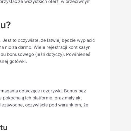
orzystać ze wszystkich ofert, w przeciwnym
tu?
est to oczywiste, że łatwiej będzie wypłacić
 nic za darmo. Wiele rejestracji kont kasyn
odu bonusowego (jeśli dotyczy). Powinieneś
snej gotówki.
wymagania dotyczące rozgrywki. Bonus bez
 pokochają ich platformę, oraz mały akt
i niezawodne, oczywiście pod warunkiem, że
tu