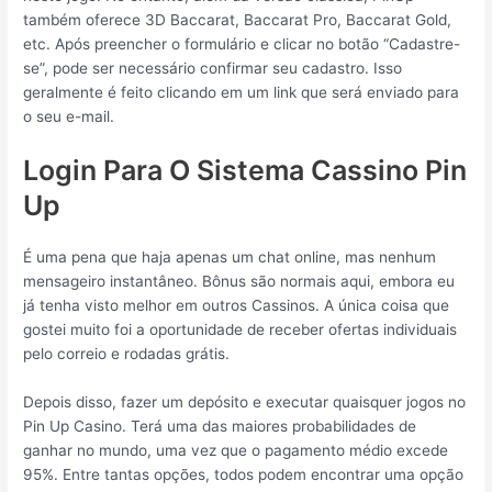
também oferece 3D Baccarat, Baccarat Pro, Baccarat Gold,
etc. Após preencher o formulário e clicar no botão “Cadastre-
se”, pode ser necessário confirmar seu cadastro. Isso
geralmente é feito clicando em um link que será enviado para
o seu e-mail.
Login Para O Sistema Cassino Pin
Up
É uma pena que haja apenas um chat online, mas nenhum
mensageiro instantâneo. Bônus são normais aqui, embora eu
já tenha visto melhor em outros Cassinos. A única coisa que
gostei muito foi a oportunidade de receber ofertas individuais
pelo correio e rodadas grátis.
Depois disso, fazer um depósito e executar quaisquer jogos no
Pin Up Casino. Terá uma das maiores probabilidades de
ganhar no mundo, uma vez que o pagamento médio excede
95%. Entre tantas opções, todos podem encontrar uma opção