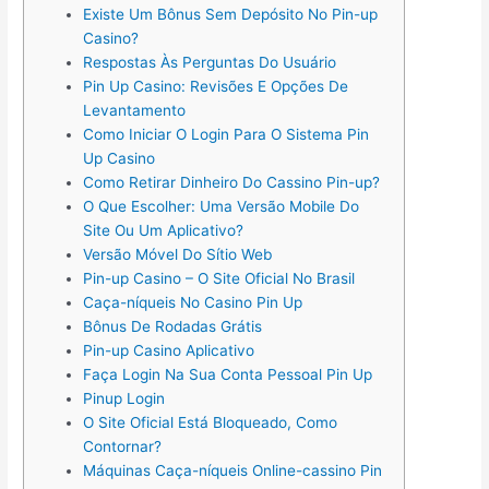
Existe Um Bônus Sem Depósito No Pin-up
Casino?
Respostas Às Perguntas Do Usuário
Pin Up Casino: Revisões E Opções De
Levantamento
Como Iniciar O Login Para O Sistema Pin
Up Casino
Como Retirar Dinheiro Do Cassino Pin-up?
O Que Escolher: Uma Versão Mobile Do
Site Ou Um Aplicativo?
Versão Móvel Do Sítio Web
Pin-up Casino – O Site Oficial No Brasil
Caça-níqueis No Casino Pin Up
Bônus De Rodadas Grátis
Pin-up Casino Aplicativo
Faça Login Na Sua Conta Pessoal Pin Up
Pinup Login
O Site Oficial Está Bloqueado, Como
Contornar?
Máquinas Caça-níqueis Online-cassino Pin