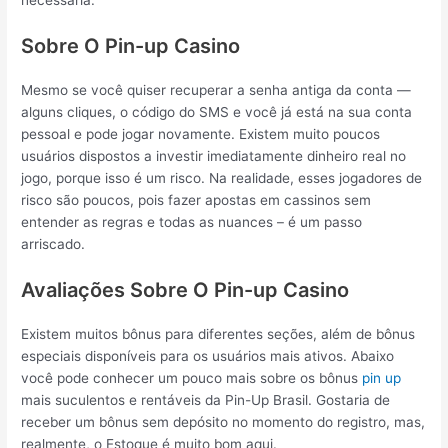
necessária.
Sobre O Pin-up Casino
Mesmo se você quiser recuperar a senha antiga da conta —
alguns cliques, o código do SMS e você já está na sua conta
pessoal e pode jogar novamente. Existem muito poucos
usuários dispostos a investir imediatamente dinheiro real no
jogo, porque isso é um risco. Na realidade, esses jogadores de
risco são poucos, pois fazer apostas em cassinos sem
entender as regras e todas as nuances – é um passo
arriscado.
Avaliações Sobre O Pin-up Casino
Existem muitos bônus para diferentes seções, além de bônus
especiais disponíveis para os usuários mais ativos. Abaixo
você pode conhecer um pouco mais sobre os bônus
pin up
mais suculentos e rentáveis da Pin-Up Brasil. Gostaria de
receber um bônus sem depósito no momento do registro, mas,
realmente, o Estoque é muito bom aqui.