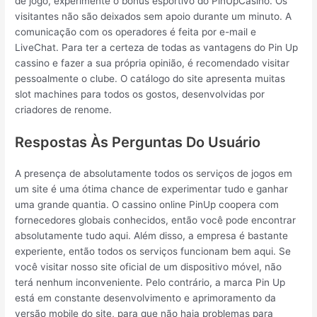
de jogo, experimente o bônus esportivo do PinUpCasino. Os
visitantes não são deixados sem apoio durante um minuto. A
comunicação com os operadores é feita por e-mail e
LiveChat. Para ter a certeza de todas as vantagens do Pin Up
cassino e fazer a sua própria opinião, é recomendado visitar
pessoalmente o clube. O catálogo do site apresenta muitas
slot machines para todos os gostos, desenvolvidas por
criadores de renome.
Respostas Às Perguntas Do Usuário
A presença de absolutamente todos os serviços de jogos em
um site é uma ótima chance de experimentar tudo e ganhar
uma grande quantia. O cassino online PinUp coopera com
fornecedores globais conhecidos, então você pode encontrar
absolutamente tudo aqui. Além disso, a empresa é bastante
experiente, então todos os serviços funcionam bem aqui. Se
você visitar nosso site oficial de um dispositivo móvel, não
terá nenhum inconveniente. Pelo contrário, a marca Pin Up
está em constante desenvolvimento e aprimoramento da
versão mobile do site, para que não haja problemas para