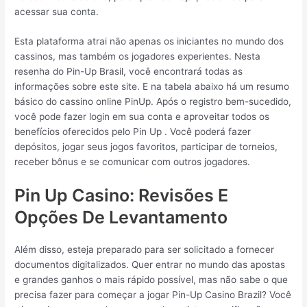
acessar sua conta.
Esta plataforma atrai não apenas os iniciantes no mundo dos
cassinos, mas também os jogadores experientes. Nesta
resenha do Pin-Up Brasil, você encontrará todas as
informações sobre este site. E na tabela abaixo há um resumo
básico do cassino online PinUp. Após o registro bem-sucedido,
você pode fazer login em sua conta e aproveitar todos os
benefícios oferecidos pelo Pin Up . Você poderá fazer
depósitos, jogar seus jogos favoritos, participar de torneios,
receber bônus e se comunicar com outros jogadores.
Pin Up Casino: Revisões E
Opções De Levantamento
Além disso, esteja preparado para ser solicitado a fornecer
documentos digitalizados. Quer entrar no mundo das apostas
e grandes ganhos o mais rápido possível, mas não sabe o que
precisa fazer para começar a jogar Pin-Up Casino Brazil? Você