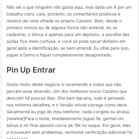
Não sei o que ninguém não gosta aqui, mas daria um A por um
trabalho claro. Leia, portanto, os comentários positivos e
resolva dar uma olhada no próprio Cassino. Bem, desde o
primeiro minuto eu de alguma forma não entendi. Ao se
cadastrar, o bônus é apenas para um depósito, a escolha das
ações fica meio confusa, e você só pode sacar dinheiro em
geral após a identificação, se bem entendi. Eu olhei para isso,
joguei a Demo e fiquei completamente desapontado.
Pin Up Entrar
Gosto muito deste negócio e recomendo a todos que não
percam essa diversão. Um dos melhores novos Cassino que
descobri há poucos dias. Site bem bacana, tudo é pensado
nos mínimos detalhes, e o Versão móvel carrega como deve.
Geralmente eu jogo do meu telefone, nada congela ou atrasa.
[newline]Para o teste, imediatamente joguei 5k, ganhei um
bônus e no final apostei cerca de 15k no saque. Em geral, eles
o trouxeram sem problemas, nenhuma verificação adicional foi