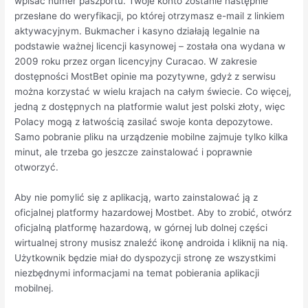
wpisać numer paszportu. Twoje konto zostanie następnie
przesłane do weryfikacji, po której otrzymasz e-mail z linkiem
aktywacyjnym. Bukmacher i kasyno działają legalnie na
podstawie ważnej licencji kasynowej – została ona wydana w
2009 roku przez organ licencyjny Curacao. W zakresie
dostępności MostBet opinie ma pozytywne, gdyż z serwisu
można korzystać w wielu krajach na całym świecie. Co więcej,
jedną z dostępnych na platformie walut jest polski złoty, więc
Polacy mogą z łatwością zasilać swoje konta depozytowe.
Samo pobranie pliku na urządzenie mobilne zajmuje tylko kilka
minut, ale trzeba go jeszcze zainstalować i poprawnie
otworzyć.
Aby nie pomylić się z aplikacją, warto zainstalować ją z
oficjalnej platformy hazardowej Mostbet. Aby to zrobić, otwórz
oficjalną platformę hazardową, w górnej lub dolnej części
wirtualnej strony musisz znaleźć ikonę androida i kliknij na nią.
Użytkownik będzie miał do dyspozycji stronę ze wszystkimi
niezbędnymi informacjami na temat pobierania aplikacji
mobilnej.