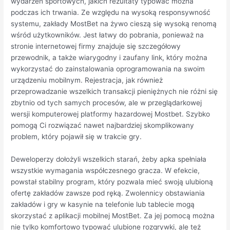
wydarzeń sportowych, jakich rezultaty typować można
podczas ich trwania. Ze względu na wysoką responsywność
systemu, zakłady MostBet na żywo cieszą się wysoką renomą
wśród użytkowników. Jest łatwy do pobrania, ponieważ na
stronie internetowej firmy znajduje się szczegółowy
przewodnik, a także wiarygodny i zaufany link, który można
wykorzystać do zainstalowania oprogramowania na swoim
urządzeniu mobilnym. Rejestracja, jak również
przeprowadzanie wszelkich transakcji pieniężnych nie różni się
zbytnio od tych samych procesów, ale w przeglądarkowej
wersji komputerowej platformy hazardowej Mostbet. Szybko
pomogą Ci rozwiązać nawet najbardziej skomplikowany
problem, który pojawił się w trakcie gry.
Deweloperzy dołożyli wszelkich starań, żeby apka spełniała
wszystkie wymagania współczesnego gracza. W efekcie,
powstał stabilny program, który pozwala mieć swoją ulubioną
ofertę zakładów zawsze pod ręką. Zwolennicy obstawiania
zakładów i gry w kasynie na telefonie lub tablecie mogą
skorzystać z aplikacji mobilnej MostBet. Za jej pomocą można
nie tylko komfortowo typować ulubione rozgrywki, ale też