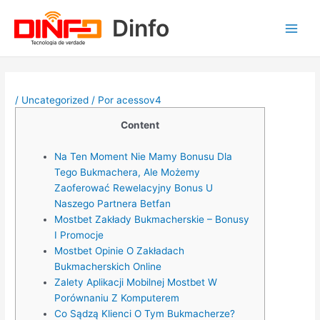
Ir
Post
Main
Dinfo
para
navigation
Men
o
conteúdo
/
Uncategorized
/ Por
acessov4
Content
Na Ten Moment Nie Mamy Bonusu Dla
Tego Bukmachera, Ale Możemy
Zaoferować Rewelacyjny Bonus U
Naszego Partnera Betfan
Mostbet Zakłady Bukmacherskie – Bonusy
I Promocje
Mostbet Opinie O Zakładach
Bukmacherskich Online
Zalety Aplikacji Mobilnej Mostbet W
Porównaniu Z Komputerem
Co Sądzą Klienci O Tym Bukmacherze?