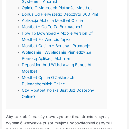
Systemem Android
Opinie O Metodach Płatności Mostbet
Bonus Od Pierwszego Depozytu 300 Pln!
Aplikacja Mobilna Mostbet Opinie
Mostbet – Co To Za Bukmacher?
How To Download A Mobile Version Of
Mostbet For Android (apk)
Mostbet Casino – Bonusy I Promocje
Wpłacanie I Wypłacanie Pieniędzy Za
Pomocą Aplikacji Mobilnej
Depositing And Withdrawing Funds At
Mostbet
Mostbet Opinie O Zakładach
Bukmacherskich Online
Czy Mostbet Polska Jest Już Dostępny
Online?
Aby to zrobić, należy otworzyć profil na stronie kasyna,
wypełnić wszystkie puste miejsca odpowiednimi danymi i