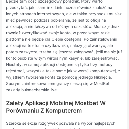
Będzie tam dość szczegółowy poradnik, który warto
przeczytać, jak i sam link. Link można również znaleźć na
innych stronach internetowych, ale w takim przypadku musisz
mieć pewność podczas pobierania, że jest to oficjalna
aplikacja, a nie fałszywa od różnych oszustów. Musisz jednak
również zweryfikować swoje konto, w przeciwnym razie
platforma nie będzie dla Ciebie dostępna. Po zainstalowaniu
aplikacji na telefonie użytkownika, należy ją otworzyć, ale
potem zazwyczaj trzeba się jeszcze zalogować, jeśli ma się już
konto osobiste w tym wirtualnym kasynie, lub zarejestrować.
Niestety, w samej aplikacji dostępne są tylko trzy metody
rejestracji, wszystkie takie same jak w wersji komputerowej, z
wyjątkiem tworzenia konta za pomocą jednego kliknięcia.
Sporym zainteresowaniem graczy cieszą się w MostBet
zakłady bukmacherskie live.
Zalety Aplikacji Mobilnej Mostbet W
Porównaniu Z Komputerem
Szeroka selekcja rozgrywek pozwala na wybór najlepszych